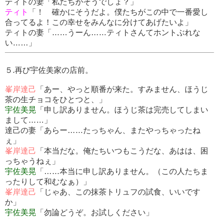
ティトの妻「私たちがそうでしょ？」
ティト
「！ 確かにそうだよ。僕たちがこの中で一番愛し
合ってるよ！この幸せをみんなに分けてあげたいよ」
ティトの妻「……うーん……ティトさんてホントぶれな
い……」
５.再び宇佐美家の店前。
峯岸達己
「あー、やっと順番が来た。すみません、ほうじ
茶の生チョコをひとつと、」
宇佐美晃
「申し訳ありません。ほうじ茶は完売してしまい
まして……」
達己の妻「あらー……たっちゃん、またやっちゃったね
ぇ」
峯岸達己
「本当だな。俺たちいつもこうだな、あはは、困
っちゃうねぇ」
宇佐美晃
「……本当に申し訳ありません。（この人たちま
ったりして和むなぁ）」
峯岸達己
「じゃあ、この抹茶トリュフの試食、いいです
か」
宇佐美晃
「勿論どうぞ。お試しください」