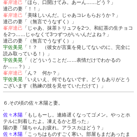
峯岸達己
「ほら、口開けてみ。あーん……どう？」
達己の妻「！！」
峯岸達己
「美味しいんだ。じゃあコレもらおうか？」
達己の妻「（無言でうなずく）」
峯岸達己
「じゃあ、抹茶トリュフを2つ、和紅茶の生チョコ
を2つ……じゃなくて3つずつがいいんだよね？」
達己の妻「（無言でうなずく）」
宇佐美晃
「！？ （彼女が言葉を発してないのに、完全に
読み取っている！）」
宇佐美晃
「（どういうことだ……表情だけでわかるの
か……？）」
峯岸達己
「ん？ 何か？」
宇佐美晃
「いえいえ、何でもないです。どうもありがとう
ございます（熟練の技を見せていただけて）」
６.その頃の佐々木陽と妻。
.
佐々木陽
「もしもーし。連絡遅くなってゴメン。やっとホ
テルに到着したよ。凍えるかと思った」
陽の妻「陽ちゃんお疲れ。アラスカはどう？」
佐々木陽
「こっちはものすごく寒い。部屋もまだあったま