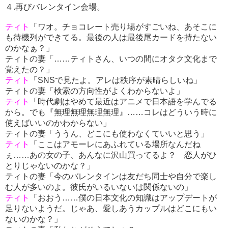
４.再びバレンタイン会場。
ティト
「ワオ。チョコレート売り場がすごいね、あそこに
も待機列ができてる。最後の人は最後尾カードを持たない
のかなぁ？」
ティトの妻「……ティトさん、いつの間にオタク文化まで
覚えたの？」
ティト
「SNSで見たよ。アレは秩序が素晴らしいね」
ティトの妻「検索の方向性がよくわからないよ」
ティト
「時代劇はやめて最近はアニメで日本語を学んでる
から。でも『無理無理無理無理』……コレはどういう時に
使えばいいのかわからない」
ティトの妻「ううん、どこにも使わなくていいと思う」
ティト
「ここはアモーレにあふれている場所なんだね
ぇ……あの女の子、あんなに沢山買ってるよ？ 恋人がひ
とりじゃないのかな？」
ティトの妻「今のバレンタインは友だち同士や自分で楽し
む人が多いのよ。彼氏がいるいないは関係ないの」
ティト
「おおう……僕の日本文化の知識はアップデートが
足りないようだ。じゃあ、愛しあうカップルはどこにもい
ないのかな？」