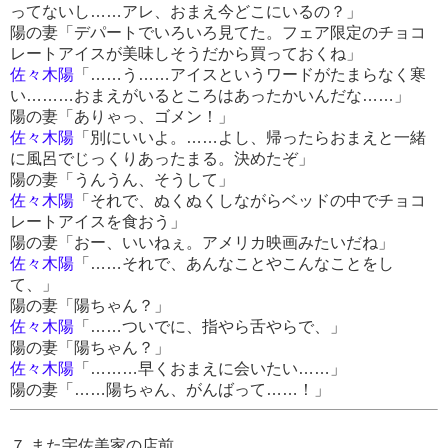
ってないし……アレ、おまえ今どこにいるの？」
陽の妻「デパートでいろいろ見てた。フェア限定のチョコ
レートアイスが美味しそうだから買っておくね」
佐々木陽
「……う……アイスというワードがたまらなく寒
い………おまえがいるところはあったかいんだな……」
陽の妻「ありゃっ、ゴメン！」
佐々木陽
「別にいいよ。……よし、帰ったらおまえと一緒
に風呂でじっくりあったまる。決めたぞ」
陽の妻「うんうん、そうして」
佐々木陽
「それで、ぬくぬくしながらベッドの中でチョコ
レートアイスを食おう」
陽の妻「おー、いいねぇ。アメリカ映画みたいだね」
佐々木陽
「……それで、あんなことやこんなことをし
て、」
陽の妻「陽ちゃん？」
佐々木陽
「……ついでに、指やら舌やらで、」
陽の妻「陽ちゃん？」
佐々木陽
「………早くおまえに会いたい……」
陽の妻「……陽ちゃん、がんばって……！」
７.また宇佐美家の店前。