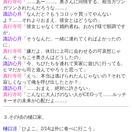
真行寺司
「……あー……。奥さんに同情する。相当ガツン
ガツンされたんだろうな……」
諏訪心月
「なんだと？もうコロッケ買ってやんない
よ？……それよりおまえ、彼女とはどうなの」
真行寺司
「彼女じゃなくて婚約者ね。おかげ様で順調です
が」
諏訪心月
「そうなんだ。一緒に連れてくればよかったの
に」
真行寺司
「嫌だよ、休日に上司に会わせるの可哀想じゃ
ん。そっちこそ奥さんはどうしたの」
諏訪心月
「今、ちびたちを連れて実家に遊びに行ってる。
ヒマだから司と遊んでやろうと思って」
真行寺司
「えっ、本当は逃げられたんじゃないの？それで
寂しくなって俺を呼び出したとか？」
諏訪心月
「……おまえ、絶対に許さない」
真行寺司
「こんなに大人げのない人がCEOって……ルッチ
キーオの未来が心配だよ……」
３.その頃の樋口家。
樋口涼
「ひよこ。2/14は外に食べに行こう」