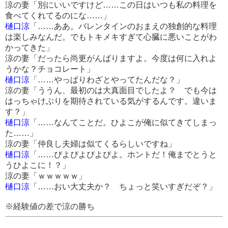
涼の妻「別にいいですけど……この日はいつも私の料理を
食べてくれてるのにな……」
樋口涼
「……ああ。バレンタインのおまえの独創的な料理
は楽しみなんだ。でもトキメキすぎて心臓に悪いことがわ
かってきた」
涼の妻「だったら尚更がんばりますよ。今度は何に入れよ
うかな？チョコレート」
樋口涼
「……やっぱりわざとやってたんだな？」
涼の妻「ううん、最初のは大真面目でしたよ？ でも今は
はっちゃけぶりを期待されている気がするんです。違いま
す？」
樋口涼
「……なんてことだ。ひよこが俺に似てきてしまっ
た……」
涼の妻「仲良し夫婦は似てくるらしいですね」
樋口涼
「……ぴよぴよぴよぴよ。ホントだ！俺までとうと
うひよこに！？」
涼の妻「ｗｗｗｗｗ」
樋口涼
「……おい大丈夫か？ ちょっと笑いすぎだぞ？」
※経験値の差で涼の勝ち