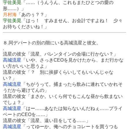
宇佐美晃
「……（うんうん、これもまたひとつの愛の
形……）」
月村海
「あのぅ？？」
宇佐美晃
「はっ！ すみません、お会計ですよね！ 少々
お待ちくださいね！」
８.同デパートの別の階にいる高城流星と彼女。
.
流星の彼女「流星、バレンタインの会場に行かない？」
高城流星
「いや、さっきCEOを見かけたから、まだ行かな
い方がいいと思うよ」
流星の彼女「？ 別に挨拶くらいしてもいいんじゃな
い？」
高城流星
「ちがうって。捕まったら飲みに連れていかれそ
うだから避けてんの」
流星の彼女「まさか。いくら何でもこんな昼から飲まない
でしょ？」
高城流星
「はー……あなたは知らないんだねぇ……プライ
ベートのCEOを……」
流星の彼女「流星、遠い目をしてる……」
高城流星
「ってゆーか、俺へのチョコレートを買うつも