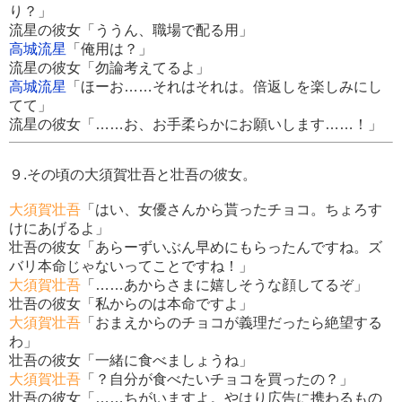
り？」
流星の彼女「ううん、職場で配る用」
高城流星
「俺用は？」
流星の彼女「勿論考えてるよ」
高城流星
「ほーお……それはそれは。倍返しを楽しみにし
てて」
流星の彼女「……お、お手柔らかにお願いします……！」
９.その頃の大須賀壮吾と壮吾の彼女。
大須賀壮吾
「はい、女優さんから貰ったチョコ。ちょろす
けにあげるよ」
壮吾の彼女「あらーずいぶん早めにもらったんですね。ズ
バリ本命じゃないってことですね！」
大須賀壮吾
「……あからさまに嬉しそうな顔してるぞ」
壮吾の彼女「私からのは本命ですよ」
大須賀壮吾
「おまえからのチョコが義理だったら絶望する
わ」
壮吾の彼女「一緒に食べましょうね」
大須賀壮吾
「？自分が食べたいチョコを買ったの？」
壮吾の彼女「……ちがいますよ。やはり広告に携わるもの