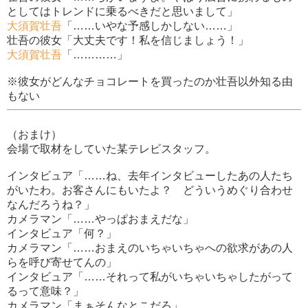
としてはトレンドに乗るべきだと思いまして」
大須賀壮吾
「……いやな予感しかしない……」
壮吾の彼女「大丈夫です！私を信じましょう！」
大須賀壮吾
「…………」
※彼女がどんなチョコレートを買ったのか壮吾以外知る由
もない
（おまけ）
会場で取材をしていた某テレビスタッフ。
インタビュア「……ね、去年インタビューしたあの人たち
がいたわ。お客さんにもいたよ？ どういうめぐり合わせ
なんだろうね？」
カメラマン「……やっぱおまえだな」
インタビュア「何？」
カメラマン「……おまえのいちゃいちゃへの欲求があの人
らを呼び寄せてんの」
インタビュア「……それって私がいちゃいちゃしたがって
るって意味？」
カメラマン「まぁそんなとこだろ」