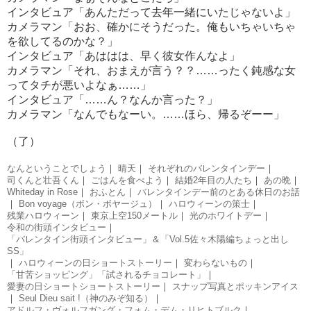
インタビュア「あんただって去年一緒にいたじゃないよ」
カメラマン「おお、確かにそうだった。俺もいちゃいちゃ
を欲してるのかな？」
インタビュア「あははは、早く彼女作んなよ」
カメラマン「それ、おまえが言う？？……ったく鈍感な女
ってタチが悪いよなぁ……」
インタビュア「……ん？なんか言った？」
カメラマン「なんでもなーい。……ほら、帰るぞーー」
（了）
なんということでしょう
｜
晴天
｜
それぞれのバレンタインデー
｜
司くんと壮吾くん
｜
ごはんを食べよう
｜
結婚2年目の人たち
｜
あの晩
｜
Whiteday in Rose
｜
おふとん
｜
バレンタインデー前のとある休日のお話
｜
Bon voyage（ボン・ボヤージュ）
｜
ハロウィーンの策士
｜
残業ハロウィーン
｜
東京上空150メートル
｜
光のホワイトデー
｜
令和の街頭インタビュー
｜
「バレンタイン街頭インタビュー」＆「Vol.5佐々木陽編ちょっと出し
SS」
｜
ハロウィーンの日ショートストーリー
｜
変わらないもの
｜
「甘苦ショッピング」「試されるチョコレート」
｜
愛妻の日ショートショートストーリー
｜
スナップ写真とポッキンアイス
｜
Seul Dieu sait !（神のみぞ知る）
｜
アドルフ・ヴォルフガング・フォム・デム・リヒトブルク
｜