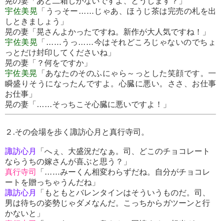
晃の妻「あと二箱しかないですよ、どうします？」
宇佐美晃
「うっそー……じゃあ、ほうじ茶は完売の札を出
しときましょう」
晃の妻「晃さんよかったですね。新作が大人気ですね！」
宇佐美晃
「……うっ……今はそれどころじゃないのでちょ
っとだけ封印してくださいね」
晃の妻「？何をですか」
宇佐美晃
「あなたのそのふにゃら～っとした笑顔です。一
瞬盛りそうになったんですよ。心臓に悪い。ささ、お仕事
お仕事」
晃の妻「……そっちこそ心臓に悪いですよ！」
２.その会場を歩く諏訪心月と真行寺司。
諏訪心月
「へぇ、大盛況だなぁ。司、どこのチョコレート
ならうちの嫁さんが喜ぶと思う？」
真行寺司
「……みーくん相変わらずだね。自分がチョコレ
ートを贈っちゃうんだね」
諏訪心月
「もともとバレンタインはそういうものだ。司、
男は待ちの姿勢じゃダメなんだ。こっちからガツーンと行
かないと」