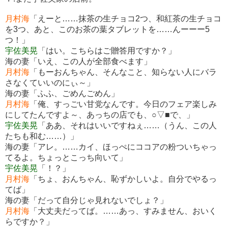
月村海
「えーと……抹茶の生チョコ2つ、和紅茶の生チョコ
を3つ、あと、このお茶の葉タブレットを……んーーー5
つ！」
宇佐美晃
「はい。こちらはご贈答用ですか？」
海の妻「いえ、この人が全部食べます」
月村海
「もーおんちゃん、そんなこと、知らない人にバラ
さなくていいのにぃ～」
海の妻「ふふ、ごめんごめん」
月村海
「俺、すっごい甘党なんです。今日のフェア楽しみ
にしてたんですよ～、あっちの店でも、○▽■で、」
宇佐美晃
「ああ、それはいいですねぇ……（うん、この人
たちも和む……）」
海の妻「アレ。……カイ、ほっぺにココアの粉ついちゃっ
てるよ。ちょっとこっち向いて」
宇佐美晃
「！？」
月村海
「ちょ、おんちゃん、恥ずかしいよ。自分でやるっ
てば」
海の妻「だって自分じゃ見れないでしょ？」
月村海
「大丈夫だってば。……あっ、すみません、おいく
らですか？」